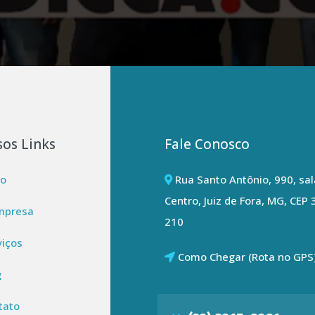
os Links
Fale Conosco
io
Rua Santo Antônio, 990, sal
Centro, Juiz de Fora, MG, CEP
mpresa
210
iços
Como Chegar (Rota no GPS
g
tato