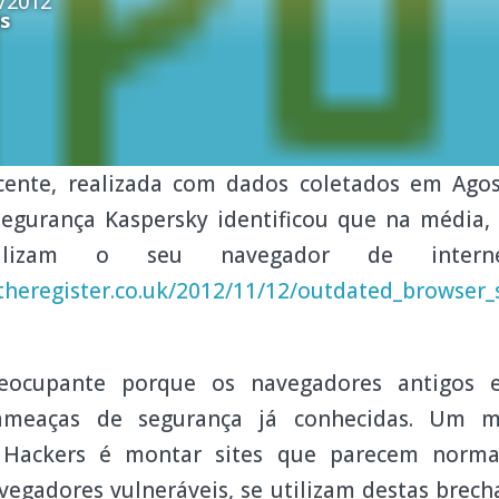
/2012
s
cente, realizada com dados coletados em Agos
segurança Kaspersky identificou que na média
tualizam o seu navegador de inter
theregister.co.uk/2012/11/12/outdated_browser_
eocupante porque os navegadores antigos 
 ameaças de segurança já conhecidas. Um m
s Hackers é montar sites que parecem norm
avegadores vulneráveis, se utilizam destas brec