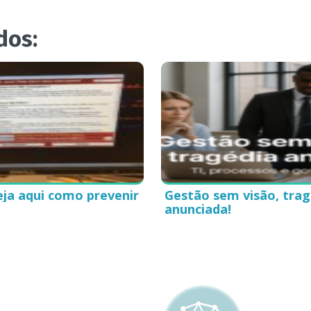
dos:
ja aqui como prevenir
Gestão sem visão, trag
anunciada!