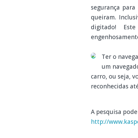
segurança para 
queiram. Inclus
digitado! Es
engenhosamente r
Ter o navega
um navegador
carro, ou seja, 
reconhecidas até
A pesquisa pode
http://www.kasp