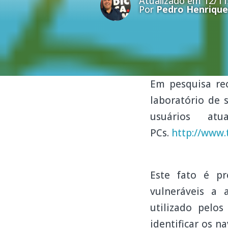
Atualizado em 12/11
Por
Pedro Henrique
Em pesquisa re
laboratório de 
usuários a
PCs.
http://www.
Este fato é pr
vulneráveis a
utilizado pelo
identificar os n