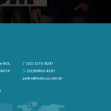
a 603,
(32) 3215-8281
 36016-
(32)99803-8281
pedro@indicca.com.br
)