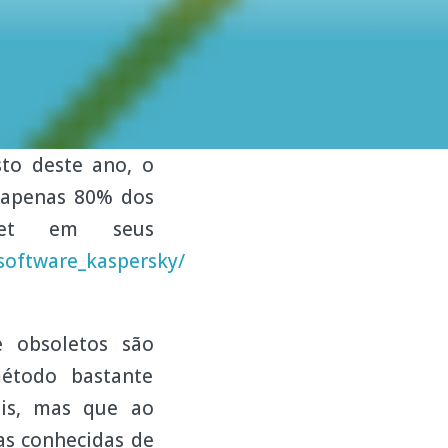
to deste ano, o
, apenas 80% dos
net em seus
software_kaspersky/
e obsoletos são
étodo bastante
ais, mas que ao
has conhecidas de