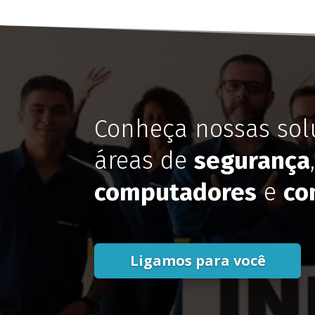
Conheça nossas sol
áreas de
segurança
computadores
e
co
Ligamos para você