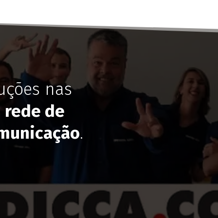
uções nas
,
rede de
municação
.