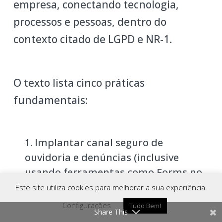
empresa, conectando tecnologia,
processos e pessoas, dentro do
contexto citado de LGPD e NR‑1.
O texto lista cinco práticas
fundamentais:
Implantar canal seguro de
ouvidoria e denúncias (inclusive
usando ferramentas como Forms no
ecossistema Microsoft 365).
Este site utiliza cookies para melhorar a sua experiência.
Treinamento recorrente e cultura
Configurações
Tudo Bem!
Share This
Como Chegar
Ligar
Whatsapp
de segurança (reduzindo negligência