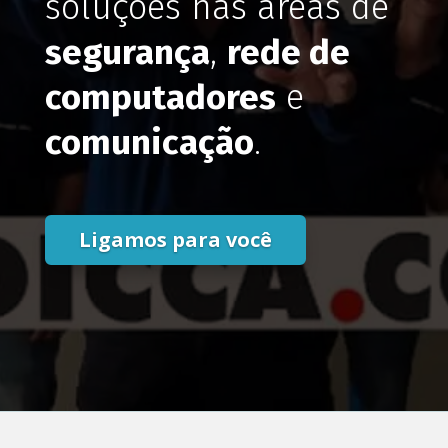
soluções nas áreas de
segurança
,
rede de
computadores
e
comunicação
.
Ligamos para você