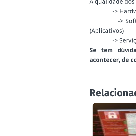
A qualidade dos
-> Hardware 
-> Software (S
(Aplicativos)
-> Serviço de
Se tem dúvida
acontecer, de c
Relaciona