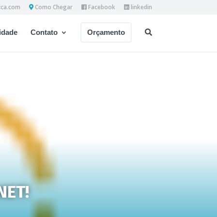
cca.com
Como Chegar
Facebook
linkedin
dade
Contato
Orçamento
NET!