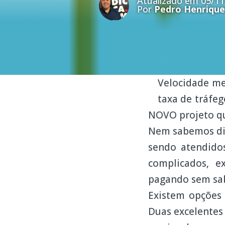
Atualizado em 05/11
Por
Pedro Henrique
Velocidade m
taxa de tráfe
NOVO projeto qu
Nem sabemos dir
sendo atendido
complicados, e
pagando sem sab
Existem opções
Duas excelentes