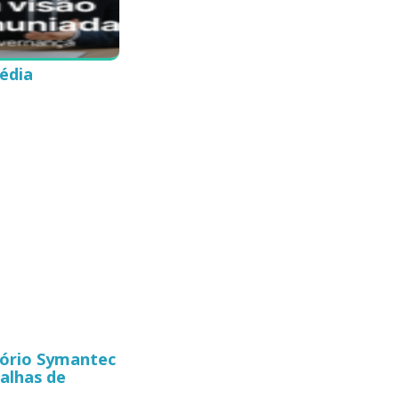
édia
atório Symantec
alhas de