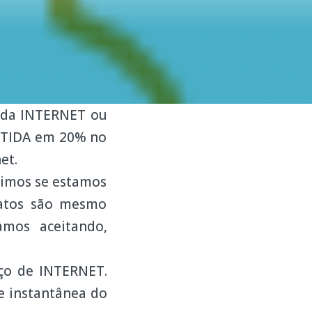
 da INTERNET ou
ANTIDA em 20% no
et.
dimos se estamos
ratos são mesmo
amos aceitando,
ço de INTERNET.
e instantânea do