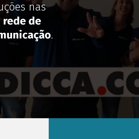
uções nas
,
rede de
municação
.