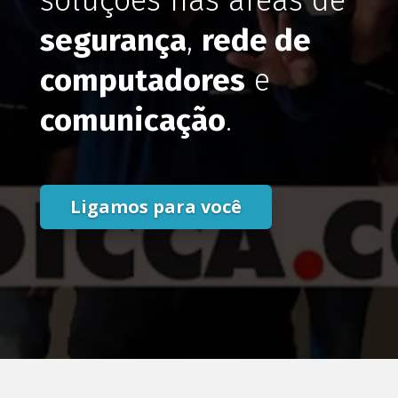
soluções nas áreas de
segurança
,
rede de
computadores
e
comunicação
.
Ligamos para você