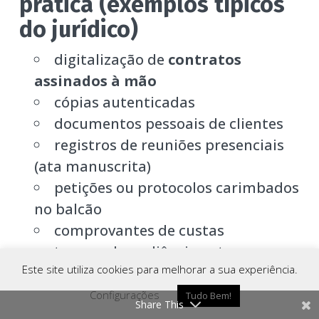
prática (exemplos típicos
do jurídico)
digitalização de
contratos
assinados à mão
cópias autenticadas
documentos pessoais de clientes
registros de reuniões presenciais
(ata manuscrita)
petições ou protocolos carimbados
no balcão
comprovantes de custas
termos de audiência entregues
Este site utiliza cookies para melhorar a sua experiência.
fisicamente
Configurações
Tudo Bem!
Share This
Como Chegar
Ligar
Whatsapp
Em todos os casos, o Lens cria PDF de