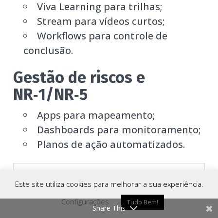
Viva Learning para trilhas;
Stream para vídeos curtos;
Workflows para controle de
conclusão.
Gestão de riscos e
NR‑1/NR‑5
Apps para mapeamento;
Dashboards para monitoramento;
Planos de ação automatizados.
Este site utiliza cookies para melhorar a sua experiência.
Configurações
Tudo Bem!
Share This
Como Chegar
Ligar
Whatsapp