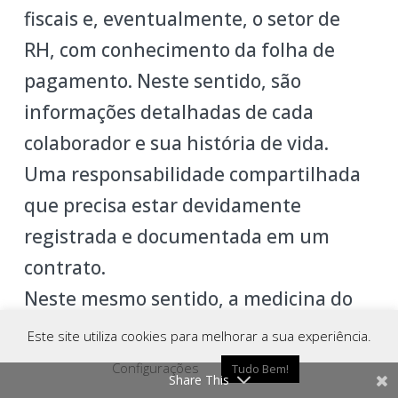
fiscais e, eventualmente, o setor de
RH, com conhecimento da folha de
pagamento. Neste sentido, são
informações detalhadas de cada
colaborador e sua história de vida.
Uma responsabilidade compartilhada
que precisa estar devidamente
registrada e documentada em um
contrato.
Neste mesmo sentido, a medicina do
trabalho é uma atividade
Este site utiliza cookies para melhorar a sua experiência.
complementar ao RH, certamente
Configurações
Tudo Bem!
Share This
Como Chegar
Ligar
Whatsapp
lidando com muitos dados sensíveis