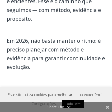
e eficientes. Esse é o caminho que
seguimos — com método, evidência e
propósito.
Em 2026, não basta manter o ritmo: é
preciso planejar com método e
evidência para garantir continuidade e
evolução.
Planeje 2026 com a INDICCA – Clique
Este site utiliza cookies para melhorar a sua experiência.
aqui e fale com nosso time.
Configurações
Tudo Bem!
Share This
Como Chegar
Ligar
Whatsapp