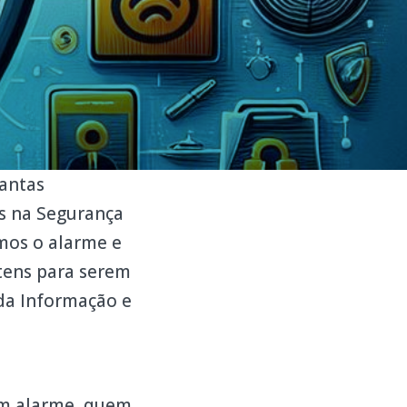
tantas
s na Segurança
mos o alarme e
tens para serem
da Informação e
um alarme, quem