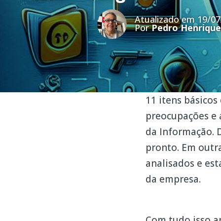
Atualizado em 19/07
Por
Pedro Henrique
11 itens básicos
preocupações e 
da Informação. D
pronto. Em outr
analisados e es
da empresa.
Com tudo isso a