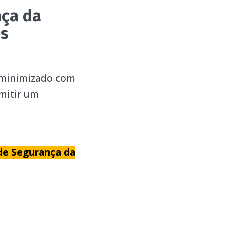
nça da
es
e minimizado com
mitir um
 de Segurança da