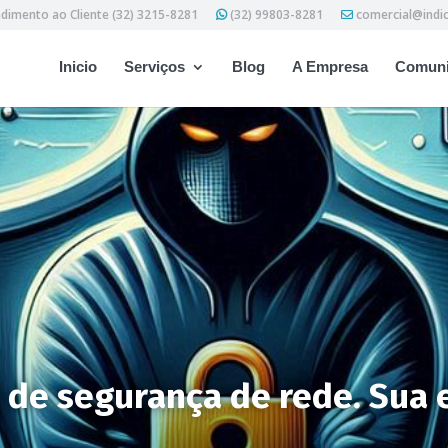
dimento ao Cliente (32) 3215-8281
(32) 99803-8281
comercial@indi
Inicio
Serviços
Blog
A Empresa
Comuni
s de segurança de rede. Sua