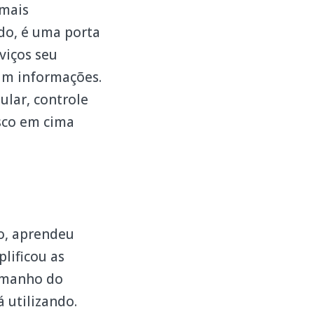
 mais
do, é uma porta
viços seu
am informações.
ular, controle
isco em cima
o, aprendeu
lificou as
tamanho do
 utilizando.