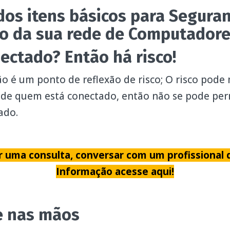
dos itens básicos para Segura
o da sua rede de Computador
nectado? Então há risco!
o é um ponto de reflexão de risco; O risco pod
de quem está conectado, então não se pode per
ado.
r uma consulta, conversar com um profissional
Informação acesse aqui!
le nas mãos