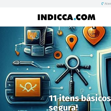
Aten
11 itens básico
segura!