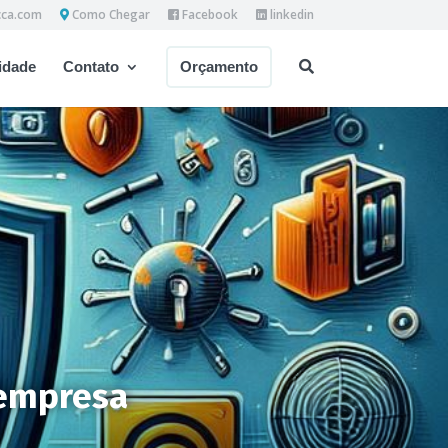
cca.com
Como Chegar
Facebook
linkedin
dade
Contato
Orçamento
 empresa