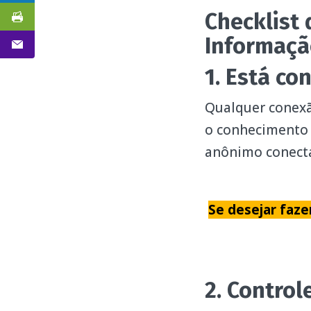
Checklist 
Informaçã
1. Está co
Qualquer conexã
o conhecimento 
anônimo conect
Se desejar faze
2. Contro