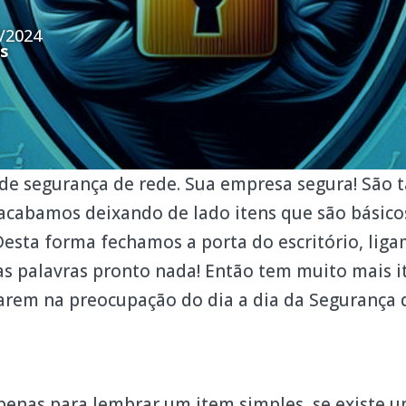
/2024
s
 de segurança de rede. Sua empresa segura! São 
acabamos deixando de lado itens que são básico
esta forma fechamos a porta do escritório, liga
as palavras pronto nada! Então tem muito mais i
tarem na preocupação do dia a dia da Segurança 
penas para lembrar um item simples, se existe 