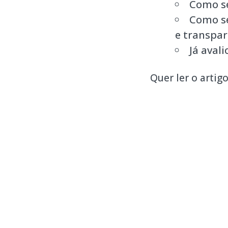
Como s
Como se
e transpar
Já aval
Quer ler o artig