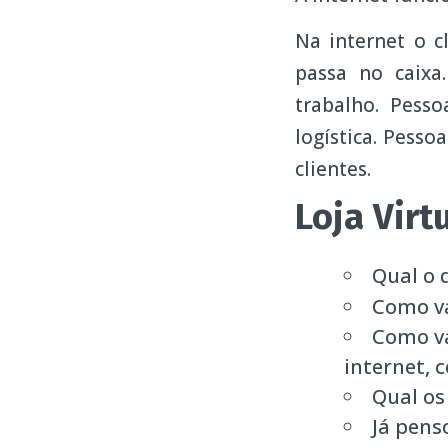
Na internet o c
passa no caixa
trabalho. Pess
logística. Pess
clientes.
Loja Virt
Qual o 
Como vai
Como va
internet, 
Qual os
Já pens