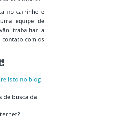
ca no carrinho e
, uma equipe de
vão trabalhar a
r contato com os
!
e isto no blog
s de busca da
nternet?