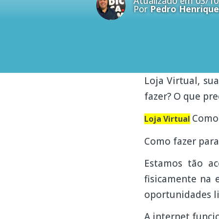
Atualizado em 03/10
Por
Pedro Henrique
Loja Virtual, s
fazer? O que prec
Como d
Loja Virtual
Como fazer para 
Estamos tão ac
fisicamente na
oportunidades lig
A internet funci