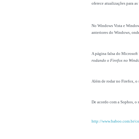
oferece atualizações para a
No Windows Vista e Windows 
anteriores do Windows, onde 
A página falsa do Microsoft
rodando o Firefox no Window
Além de rodar no Firefox, o s
De acordo com a Sophos, o s
http://www.baboo.com.br/co