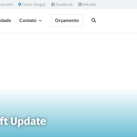
cca.com
Como Chegar
Facebook
linkedin
dade
Contato
Orçamento
oft Update