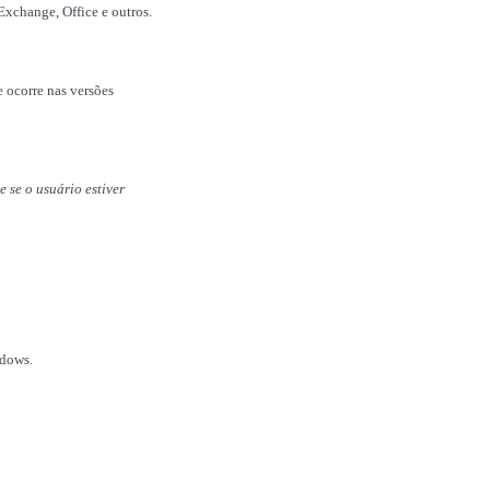
Exchange, Office e outros.
 ocorre nas versões
e se o usuário estiver
ndows.