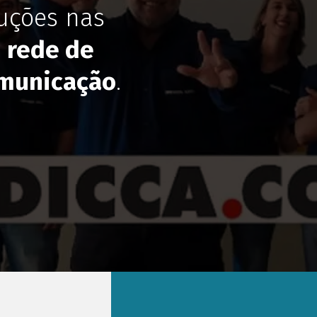
uções nas
,
rede de
municação
.