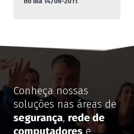
no dia 14/06-2011
.
Conheça nossas
soluções nas áreas de
segurança
,
rede de
computadores
e