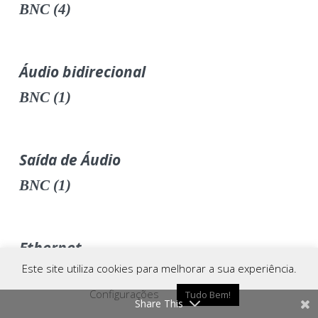
BNC (4)
Áudio bidirecional
BNC (1)
Saída de Áudio
BNC (1)
Ethernet
Este site utiliza cookies para melhorar a sua experiência.
RJ45S modular jack com 8 pinos protegidos
Configurações
Tudo Bem!
Share This
Como Chegar
Ligar
Whatsapp