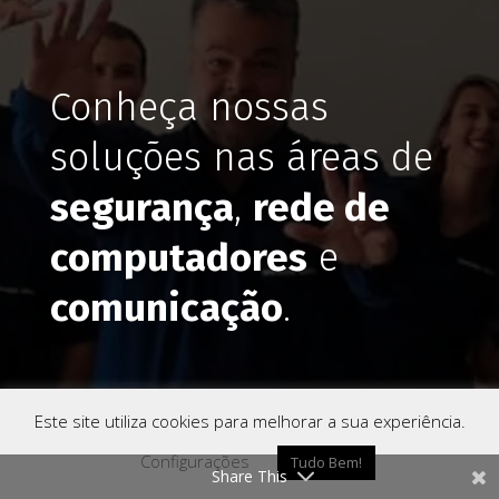
Conheça nossas
soluções nas áreas de
segurança
,
rede de
computadores
e
comunicação
.
Ligamos para você
Este site utiliza cookies para melhorar a sua experiência.
Configurações
Tudo Bem!
Share This
Como Chegar
Ligar
Whatsapp