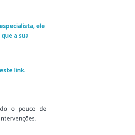
specialista, ele
s que a sua
este link.
ndo o pouco de
 intervenções.