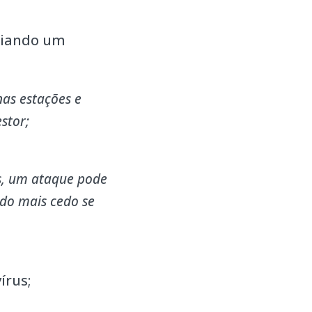
criando um
nas estações e
stor;
s, um ataque pode
ndo mais cedo se
írus;