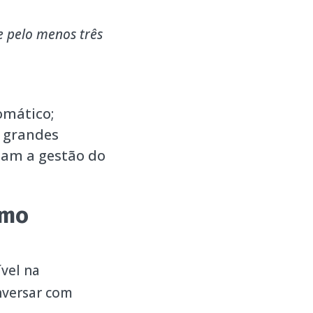
e pelo menos três
omático;
m grandes
am a gestão do
omo
ível na
nversar com