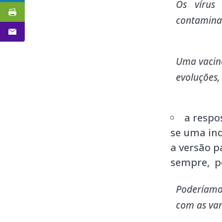
Os vírus 
contamina
Uma vacin
evoluções,
a respo
se uma ind
a versão p
sempre, pe
Poderíamos
com as var