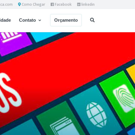
cca.com
Como Chegar
Facebook
linkedin
dade
Contato
Orçamento