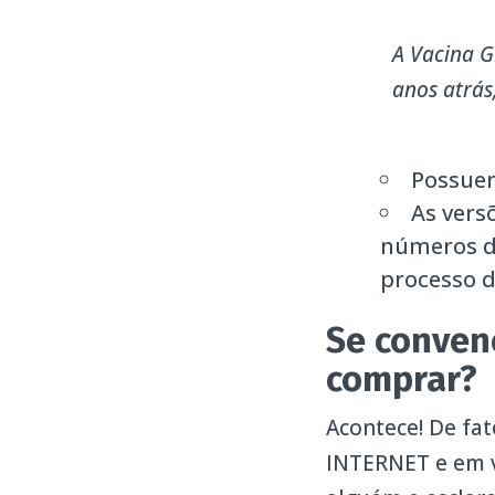
A Vacina G
anos atrás
Possuem
As vers
números d
processo d
Se conven
comprar?
Acontece! De fat
INTERNET e em v