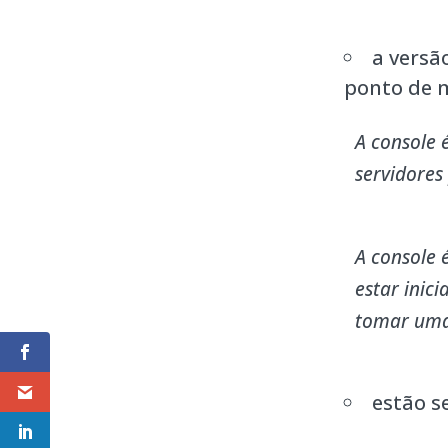
a versã
ponto de 
A console 
servidores
A console 
estar inic
tomar uma 
estão s