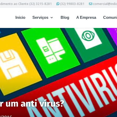
dimento ao Cliente (32) 3215-8281
(32) 99803-8281
comercial@indi
Inicio
Serviços
Blog
A Empresa
Comuni
 um anti vírus?